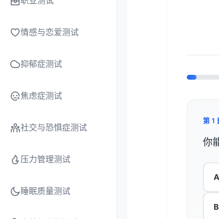
职业测试
约 
用户
情感与恋爱测试
约 
用户
抑郁症测试
用户
用户
焦虑症测试
用户
第 1 
社交与恐惧症测试
约 
你
56
压力管理测试
用户
A
约 
睡眠质量测试
用户
B
约 