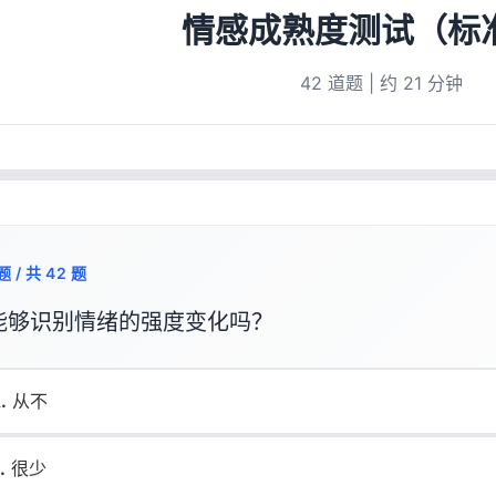
36 分钟前，用户 8271 已完成「情感成熟度测试」
情感成熟度测试（标
 5963 约 1 小时 55 分钟前完成「情感成熟度测试」测评
42 道题 | 约 21 分钟
4 小时 58 分钟前 用户 3781 完成「情感成熟度测试」全部题目
 0591 约 2 小时前完成「情感成熟度测试」测评
 4803 提交了「情感成熟度测试」测评 · 约 3 小时前
 3910 约 3 小时前完成「情感成熟度测试」测评
 5346 已完成「情感成熟度测试」（约 3 小时 45 分钟前）
题 / 共 42 题
1 小时 28 分钟前，用户 2418 已完成「情感成熟度测试」
能够识别情绪的强度变化吗？
 分钟前，用户 3440 已完成「情感成熟度测试」
 5449 约 10 小时 20 分钟前完成「情感成熟度测试」测评
.
从不
36 分钟前，用户 8271 已完成「情感成熟度测试」
 5963 约 1 小时 55 分钟前完成「情感成熟度测试」测评
.
很少
4 小时 58 分钟前 用户 3781 完成「情感成熟度测试」全部题目