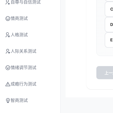
自尊与自信测试
用户
C
用户
情商测试
D
用户
人格测试
E
人际关系测试
情绪调节测试
上一
成瘾行为测试
智商测试