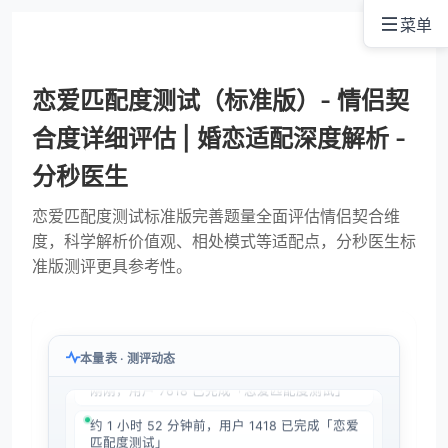
躁狂症测试
注意力缺陷测试
菜单
恋爱匹配度测试（标准版）- 情侣契
健康测试
饮食障碍测试
合度详细评估 | 婚恋适配深度解析 -
分秒医生
恋爱匹配度测试标准版完善题量全面评估情侣契合维
趣味测试
性心理与性健康测试
度，科学解析价值观、相处模式等适配点，分秒医生标
准版测评更具参考性。
自我成长与生活技能测
特殊心理状态测试
试
本量表 · 测评动态
刚刚，用户 7618 已完成「恋爱匹配度测试」
约 1 小时 52 分钟前，用户 1418 已完成「恋爱
匹配度测试」
特殊人格障碍测试
特殊行为模式测试