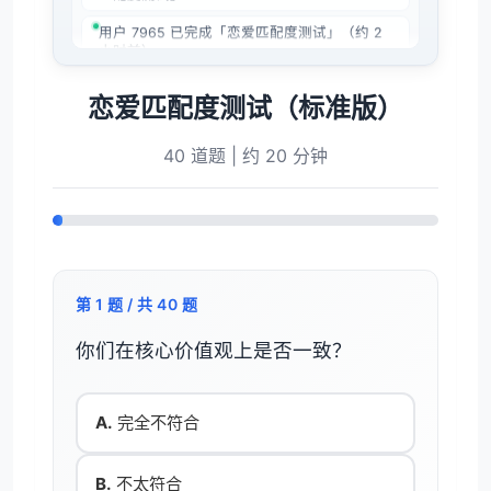
用户 7965 已完成「恋爱匹配度测试」（约 2
小时前）
22 分钟前 用户 1675 完成「恋爱匹配度测试」
恋爱匹配度测试（标准版）
全部题目
发展性障碍测试
特殊认知模式测试
约 4 小时 53 分钟前 用户 3737 完成「恋爱匹
40 道题 | 约 20 分钟
配度测试」全部题目
心理问答
苏ICP备2023035355号-11
·
网站地图
24 分钟前 用户 3539 完成「恋爱匹配度测试」
全部题目
心理测试题
绿狮码表
绿狮跳绳
海拔测量仪
车贴侠
正正题库
约 2 分钟前，用户 8040 已完成「恋爱匹配度
测试」
第 1 题 / 共 40 题
用户 4773 已完成「恋爱匹配度测试」（52 分
钟前）
你们在核心价值观上是否一致？
6 分钟前，用户 1592 已完成「恋爱匹配度测
试」
A.
完全不符合
用户 9296 提交了「恋爱匹配度测试」测评 · 约
6 小时 25 分钟前
B.
不太符合