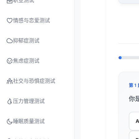
职业测试
约 
用户
情感与恋爱测试
约 
抑郁症测试
约 
约 
焦虑症测试
约 
用户
社交与恐惧症测试
第 1 
约 
你
用户
压力管理测试
用户
约 
A
睡眠质量测试
用户