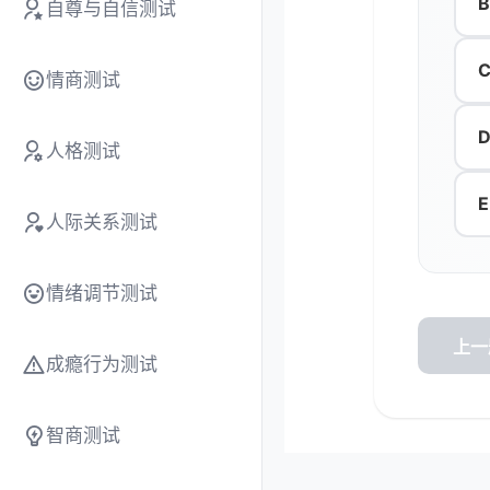
B
自尊与自信测试
约 
约 
C
情商测试
约 
约 
D
人格测试
E
人际关系测试
情绪调节测试
上一
成瘾行为测试
智商测试